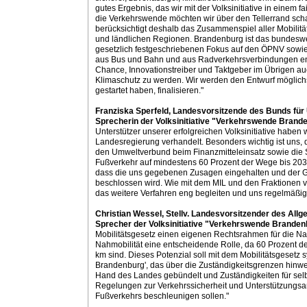
gutes Ergebnis, das wir mit der Volksinitiative in einem 
die Verkehrswende möchten wir über den Tellerrand schau
berücksichtigt deshalb das Zusammenspiel aller Mobilitä
und ländlichen Regionen. Brandenburg ist das bundeswei
gesetzlich festgeschriebenen Fokus auf den ÖPNV sowie d
aus Bus und Bahn und aus Radverkehrsverbindungen ents
Chance, Innovationstreiber und Taktgeber im Übrigen a
Klimaschutz zu werden. Wir werden den Entwurf möglich
gestartet haben, finalisieren."
Franziska Sperfeld, Landesvorsitzende des Bunds fü
Sprecherin der Volksinitiative "Verkehrswende Brande
Unterstützer unserer erfolgreichen Volksinitiative haben 
Landesregierung verhandelt. Besonders wichtig ist uns, da
den Umweltverbund beim Finanzmitteleinsatz sowie die 
Fußverkehr auf mindestens 60 Prozent der Wege bis 2030 
dass die uns gegebenen Zusagen eingehalten und der Ge
beschlossen wird. Wie mit dem MIL und den Fraktionen
das weitere Verfahren eng begleiten und uns regelmäßi
Christian Wessel, Stellv. Landesvorsitzender des Al
Sprecher der Volksinitiative "Verkehrswende Brandenb
Mobilitätsgesetz einen eigenen Rechtsrahmen für die Nahm
Nahmobilität eine entscheidende Rolle, da 60 Prozent d
km sind. Dieses Potenzial soll mit dem Mobilitätsgeset
Brandenburg', das über die Zuständigkeitsgrenzen hinw
Hand des Landes gebündelt und Zuständigkeiten für sel
Regelungen zur Verkehrssicherheit und Unterstützungs
Fußverkehrs beschleunigen sollen."