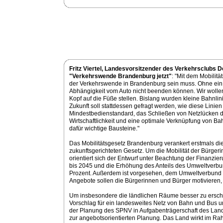
Fritz Viertel, Landesvorsitzender des Verkehrsclubs D
"Verkehrswende Brandenburg jetzt"
: "Mit dem Mobilitä
der Verkehrswende in Brandenburg sein muss. Ohne ein 
Abhängigkeit vom Auto nicht beenden können. Wir woll
Kopf auf die Füße stellen. Bislang wurden kleine Bahn­li
Zukunft soll statt­dessen gefragt werden, wie diese Lin
Mindest­bedienstandard, das Schließen von Netzlücken du
Wirtschaftlichkeit und eine optimale Verknüpfung von Ba
dafür wichtige Bausteine."
Das Mobilitätsgesetz Brandenburg verankert erstmals di
zukunftsgerichteten Gesetz. Um die Mobilität der Bürger
orientiert sich der Entwurf unter Beachtung der Finanzie
bis 2045 und die Erhöhung des Anteils des Umweltverbu
Prozent. Außerdem ist vorgesehen, dem Umwelt­verbund V
Angebote sollen die Bürgerinnen und Bürger motivieren, 
Um insbesondere die ländlichen Räume besser zu erschl
Vorschlag für ein landesweites Netz von Bahn und Bus u
der Planung des SPNV in Aufgabenträgerschaft des Land
zur angebotsorientierten Planung. Das Land wirkt im Rah