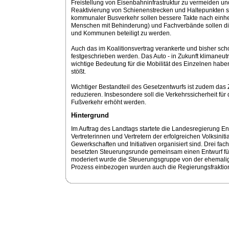
Freistellung von Eisenbahninfrastruktur zu vermeiden und 
Reaktivierung von Schienen­strecken und Haltepunkten
kommunaler Busverkehr sollen bessere Takte nach einhei
Menschen mit Behinderung) und Fachverbände sollen die
und Kommunen beteiligt zu werden.
Auch das im Koalitionsvertrag verankerte und bisher scho
festgeschrieben werden. Das Auto - in Zukunft klimaneutr
wichtige Bedeutung für die Mobilität des Einzelnen hab
stößt.
Wichtiger Bestandteil des Gesetzentwurfs ist zudem das Z
reduzieren. Insbesondere soll die Verkehrssicherheit f
Fußverkehr erhöht werden.
Hintergrund
Im Auftrag des Landtags startete die Landesregierung En
Vertreterinnen und Vertretern der erfolgreichen Volksinit
Gewerkschaften und Initiativen organisiert sind. Drei fach
besetzten Steuerungsrunde gemeinsam einen Entwurf für
moderiert wurde die Steuerungsgruppe von der ehemaligen
Prozess einbezogen wurden auch die Regierungsfrakti