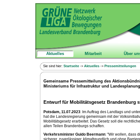
Aktuelles
Mitarbeit
Über un
Sie sind hier:
Startseite
->
Aktuelles
->
Pressemitteilungen
Gemeinsame Pressemitteilung des Aktionsbündni
Ministeriums für Infrastruktur und Landesplanun
Entwurf für Mobilitätsgesetz Brandenburg s
Potsdam, 11.07.2023
: Im Auftrag des Landtags und unte
hat die Landesregierung gemeinsam mit der Volksinitiati
Mobilitätsgesetz erarbeitet. Das Gesetz soll die rechtliche
allen Teilen Brandenburgs schaffen.
Verkehrsminister Guido Beermann
: "Wir wollen, dass
sicherer, zuverlässiger, klimafreundlich und ohne Barrie