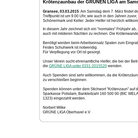
Krötenzaunbau der GRÜNEN LIGA am Sams
Gransee, 03.03.2015
: Am Samstag dem 7. März findet d
Treffpunkt ist um 9.00 Uhr, wie auch in den Jahren zuv
Schönermark und Keller. Jeder Helfer ist herzlich willko
In diesem Jahr zeichnet sich ein "normales" Frühjahr a
auch mit milderen Nächten zu rechnen. Die Krötenwande
Benötigt werden beim Arbeitseinsatz Spaten zum Eingr
Festes Schuhwerk ist notwendig.
Für Verpflegung vor Ort ist gesorgt.
Unser Verein sucht ehrenamtliche Helfer, die bei der Be
die
GRÜNE LIGA unter 0331-2015520
wenden.
Auch Spenden sind sehr willkommen, da die Krötenzäune 
zu verschleißen beginnen.
Spenden können unter dem Stichwort "Krötenzaun" auf 
Sparkasse Potsdam, Bankleitzahl 160 500 00 (BIC W
1323) eingezahlt werden.
Norbert Wilke
GRÜNE LIGA Oberhavel e.V.