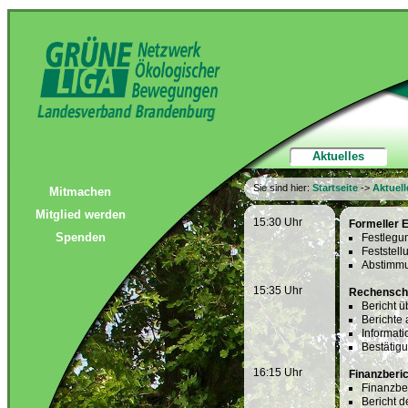
Aktuelles
Sie sind hier:
Startseite
->
Aktuell
Mitmachen
Mitglied werden
15:30 Uhr
Formeller E
Spenden
Festlegu
Feststell
Abstimmu
15:35 Uhr
Rechenscha
Bericht ü
Berichte
Informat
Bestätigu
16:15 Uhr
Finanzberi
Finanzbe
Bericht 