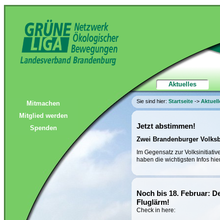
Aktuelles
Sie sind hier:
Startseite
->
Aktuell
Mitmachen
Mitglied werden
Jetzt abstimmen!
Spenden
Zwei Brandenburger Volksb
Im Gegensatz zur Volksinitiati
haben die wichtigsten Infos hi
Noch bis 18. Februar: 
Fluglärm!
Check in here: