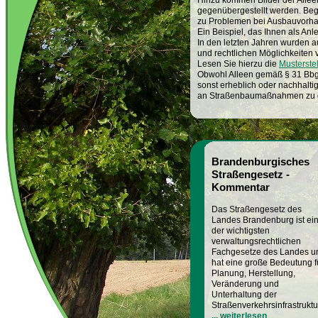
Hinzu kommen Bilder der Allee
gegenübergestellt werden. Begi
zu Problemen bei Ausbauvorhab
Ein Beispiel, das Ihnen als An
In den letzten Jahren wurden a
und rechtlichen Möglichkeiten v
Lesen Sie hierzu die
Musterste
Obwohl Alleen gemäß § 31 BbgNa
sonst erheblich oder nachhalti
an Straßenbaumaßnahmen zu den
Brandenburgisches
Straßengesetz -
Kommentar
Das Straßengesetz des
Landes Brandenburg ist ei
der wichtigsten
verwaltungsrechtlichen
Fachgesetze des Landes u
hat eine große Bedeutung f
Planung, Herstellung,
Veränderung und
Unterhaltung der
Straßenverkehrsinfrastruktu
... weiterlesen