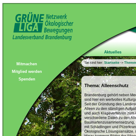
Aktuelles
Sie sind hier:
Startseite
->
Theme
Mitmachen
Mitglied werden
Spenden
Thema: Alleenschutz
Brandenburg gehört neben Meck
sind hier ein wertvolles Kulturg
Seit der Gründung des Landes
Alleen zu den ständigen Aufg
und auch Klageverfahren zum Al
verschiedene Daten zu den All
Baumartenzusammensetzung, Sc
mit Schädlingen und Pilzerkra
Ökologische Lösungsansätze, s